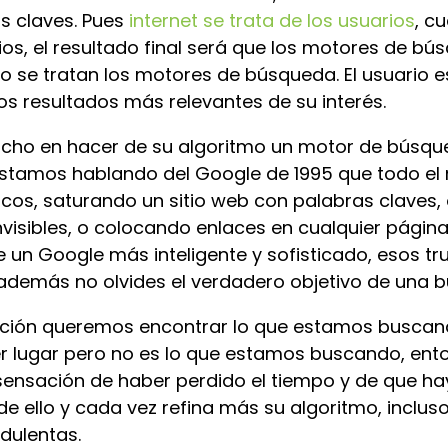
s claves. Pues
internet se trata de los usuarios
, c
s, el resultado final será que los motores de bú
o se tratan los motores de búsqueda. El usuario 
los resultados más relevantes de su interés.
cho en hacer de su algoritmo un motor de búsque
 estamos hablando del Google de 1995 que todo e
ucos, saturando un sitio web con palabras claves,
nvisibles, o colocando enlaces en cualquier página 
n Google más inteligente y sofisticado, esos tru
 además no olvides el verdadero objetivo de una 
ión queremos encontrar lo que estamos buscand
er lugar pero no es lo que estamos buscando, e
ensación de haber perdido el tiempo y de que hay
 ello y cada vez refina más su algoritmo, inclus
udulentas.